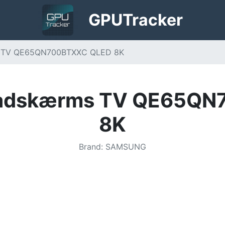
GPU
Tracker
s TV QE65QN700BTXXC QLED 8K
ladskærms TV QE65Q
8K
Brand
:
SAMSUNG