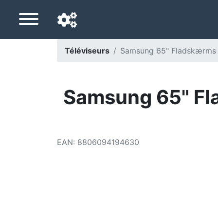
Téléviseurs
Samsung 65" Fladskærm
Langue de navigation
Pays de livraison
Samsung 65" F
Accueil
Baisses de prix
EAN
:
8806094194630
Paramètres
Soutenez-nous
Contactez-nous