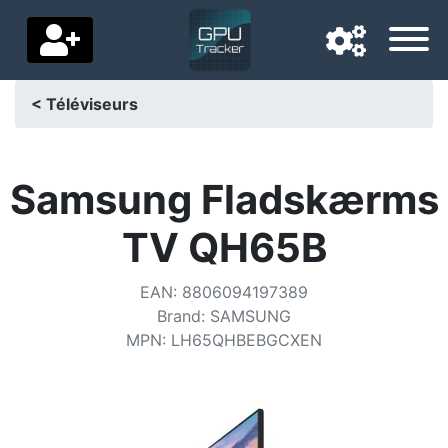
< Téléviseurs
Langue de navigation
Pays de livraison
Samsung Fladskærms
Accueil
TV QH65B
Baisses de prix
EAN
:
8806094197389
Paramètres
Brand
:
SAMSUNG
MPN
:
LH65QHBEBGCXEN
Soutenez-nous
Contactez-nous