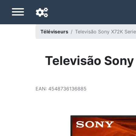
Téléviseurs
Televisão Sony X72K Ser
Langue de navigation
Pays de livraison
Televisão Sony
Accueil
Baisses de prix
EAN
:
4548736136885
Paramètres
Soutenez-nous
Contactez-nous