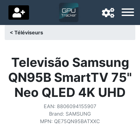
< Téléviseurs
Langue de navigation
Pays de livraison
Televisão Samsung
Accueil
QN95B SmartTV 75"
Baisses de prix
Neo QLED 4K UHD
Paramètres
EAN
:
8806094155907
Soutenez-nous
Brand
:
SAMSUNG
MPN
:
QE75QN95BATXXC
Contactez-nous