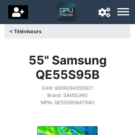
< Téléviseurs
Langue de navigation
Pays de livraison
55" Samsung
Accueil
QE55S95B
Baisses de prix
EAN
:
8806094350821
Paramètres
Brand
:
SAMSUNG
MPN
:
QE55S95BATXXH
Soutenez-nous
Contactez-nous