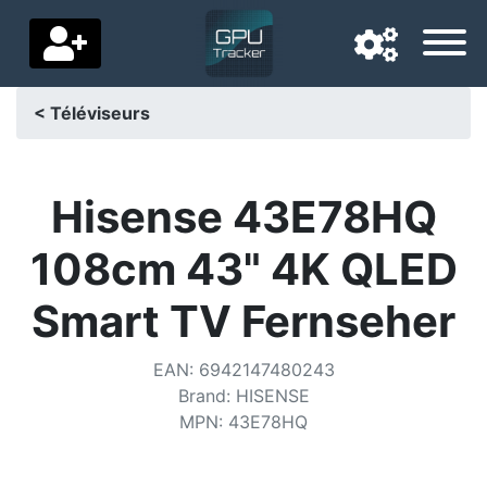
< Téléviseurs
Langue de navigation
Pays de livraison
Hisense 43E78HQ
Accueil
108cm 43" 4K QLED
Baisses de prix
Smart TV Fernseher
Paramètres
EAN
:
6942147480243
Soutenez-nous
Brand
:
HISENSE
MPN
:
43E78HQ
Contactez-nous