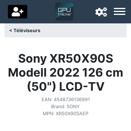
< Téléviseurs
Langue de navigation
Pays de livraison
Sony XR50X90S
Accueil
Modell 2022 126 cm
Baisses de prix
(50") LCD-TV
Paramètres
EAN
:
4548736136991
Soutenez-nous
Brand
:
SONY
MPN
:
XR50X90SAEP
Contactez-nous