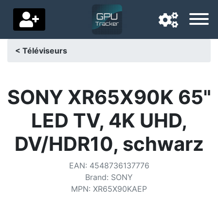
< Téléviseurs
Langue de navigation
Pays de livraison
SONY XR65X90K 65"
Accueil
LED TV, 4K UHD,
Baisses de prix
DV/HDR10, schwarz
Paramètres
EAN
:
4548736137776
Soutenez-nous
Brand
:
SONY
MPN
:
XR65X90KAEP
Contactez-nous