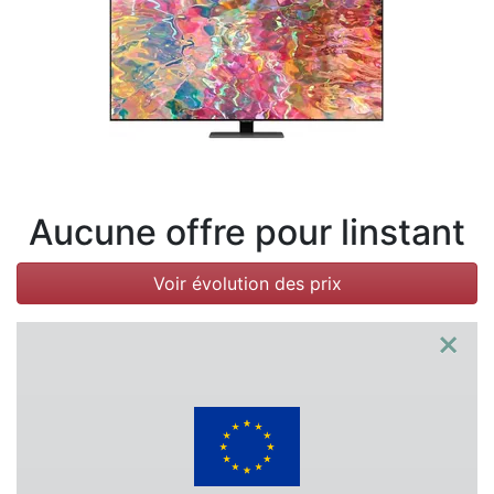
Conditions
Catégories
Aucune offre pour linstant
Voir évolution des prix
×