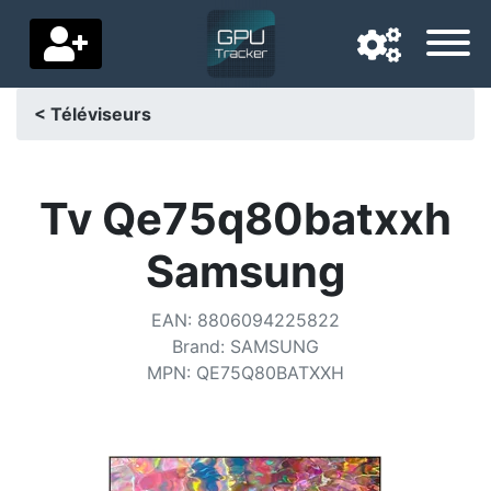
< Téléviseurs
Langue de navigation
Pays de livraison
Tv Qe75q80batxxh
Accueil
Samsung
Baisses de prix
EAN
:
8806094225822
Paramètres
Brand
:
SAMSUNG
MPN
:
QE75Q80BATXXH
Soutenez-nous
Contactez-nous