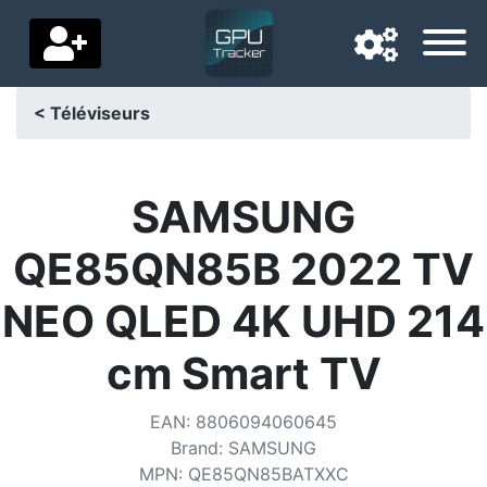
< Téléviseurs
Langue de navigation
Pays de livraison
SAMSUNG
Accueil
QE85QN85B 2022 TV
Baisses de prix
NEO QLED 4K UHD 214
Paramètres
cm Smart TV
Soutenez-nous
EAN
:
8806094060645
Contactez-nous
Brand
:
SAMSUNG
MPN
:
QE85QN85BATXXC