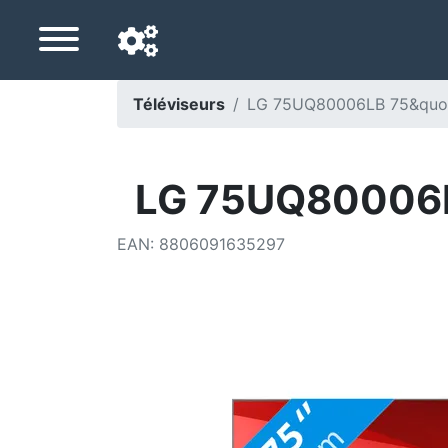
Téléviseurs
LG 75UQ80006LB 75&quot
Langue de navigation
Pays de livraison
LG 75UQ80006L
Accueil
EAN
:
8806091635297
Baisses de prix
Paramètres
Soutenez-nous
Contactez-nous