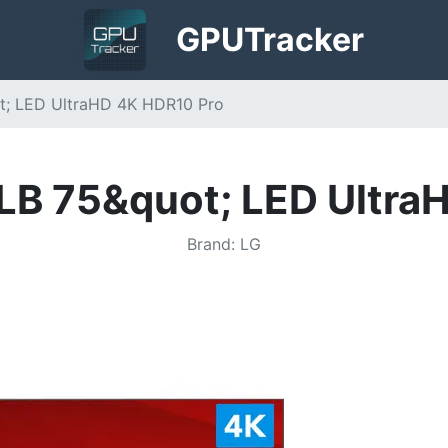
GPU
Tracker
; LED UltraHD 4K HDR10 Pro
B 75&quot; LED UltraH
Brand
:
LG