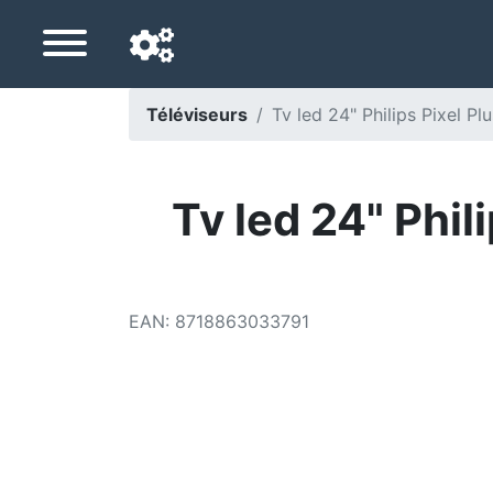
Téléviseurs
Tv led 24" Philips Pixel
Langue de navigation
Pays de livraison
Tv led 24" Phi
Accueil
Baisses de prix
EAN
:
8718863033791
Paramètres
Soutenez-nous
Contactez-nous