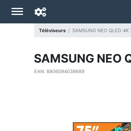
Téléviseurs
SAMSUNG NEO QLED 4K 
Langue de navigation
Pays de livraison
SAMSUNG NEO Q
Accueil
EAN
:
8806094039689
Baisses de prix
Paramètres
Soutenez-nous
Contactez-nous