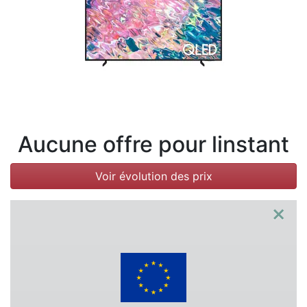
Conditions
Catégories
Aucune offre pour linstant
Voir évolution des prix
×