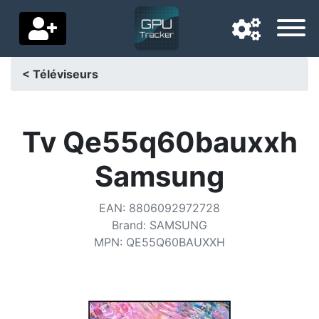
< Téléviseurs
Langue de navigation
Pays de livraison
Tv Qe55q60bauxxh
Accueil
Samsung
Baisses de prix
EAN
:
8806092972728
Paramètres
Brand
:
SAMSUNG
MPN
:
QE55Q60BAUXXH
Soutenez-nous
Contactez-nous