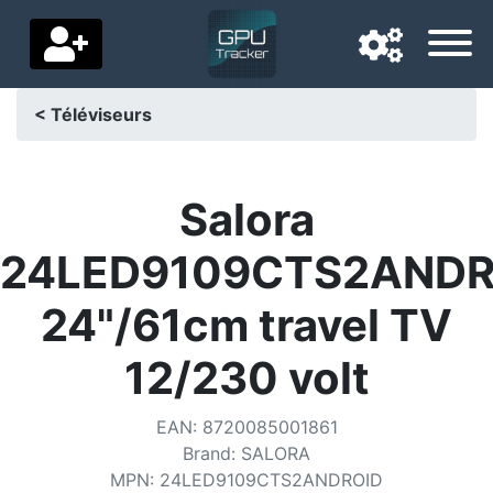
< Téléviseurs
Langue de navigation
Pays de livraison
Salora
Accueil
24LED9109CTS2ANDR
Baisses de prix
24"/61cm travel TV
Paramètres
12/230 volt
Soutenez-nous
EAN
:
8720085001861
Contactez-nous
Brand
:
SALORA
MPN
:
24LED9109CTS2ANDROID