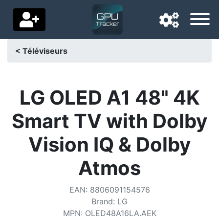
< Téléviseurs
Langue de navigation
Pays de livraison
LG OLED A1 48" 4K
Accueil
Smart TV with Dolby
Baisses de prix
Vision IQ & Dolby
Paramètres
Atmos
Soutenez-nous
EAN
:
8806091154576
Contactez-nous
Brand
:
LG
MPN
:
OLED48A16LA.AEK