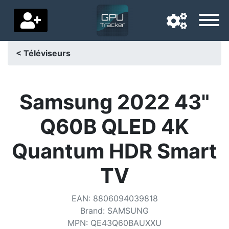
< Téléviseurs
Langue de navigation
Pays de livraison
Samsung 2022 43"
Accueil
Q60B QLED 4K
Baisses de prix
Quantum HDR Smart
Paramètres
TV
Soutenez-nous
EAN
:
8806094039818
Contactez-nous
Brand
:
SAMSUNG
MPN
:
QE43Q60BAUXXU