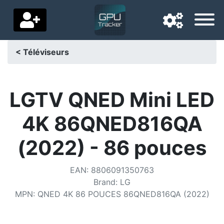
< Téléviseurs
Langue de navigation
Pays de livraison
LGTV QNED Mini LED
Accueil
4K 86QNED816QA
Baisses de prix
(2022) - 86 pouces
Paramètres
EAN
:
8806091350763
Soutenez-nous
Brand
:
LG
MPN
:
QNED 4K 86 POUCES 86QNED816QA (2022)
Contactez-nous