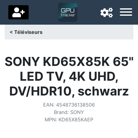
< Téléviseurs
Langue de navigation
Pays de livraison
SONY KD65X85K 65"
Accueil
LED TV, 4K UHD,
Baisses de prix
DV/HDR10, schwarz
Paramètres
EAN
:
4548736138506
Soutenez-nous
Brand
:
SONY
MPN
:
KD65X85KAEP
Contactez-nous