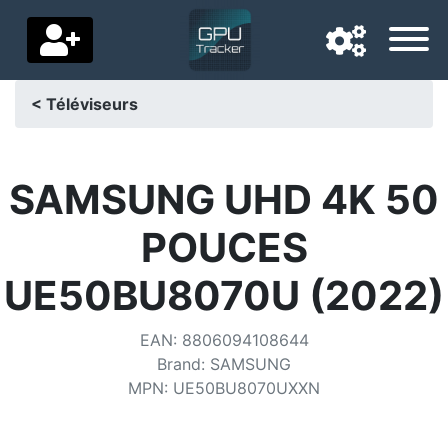
< Téléviseurs
Langue de navigation
Pays de livraison
SAMSUNG UHD 4K 50
Accueil
POUCES
Baisses de prix
UE50BU8070U (2022)
Paramètres
EAN
:
8806094108644
Soutenez-nous
Brand
:
SAMSUNG
MPN
:
UE50BU8070UXXN
Contactez-nous