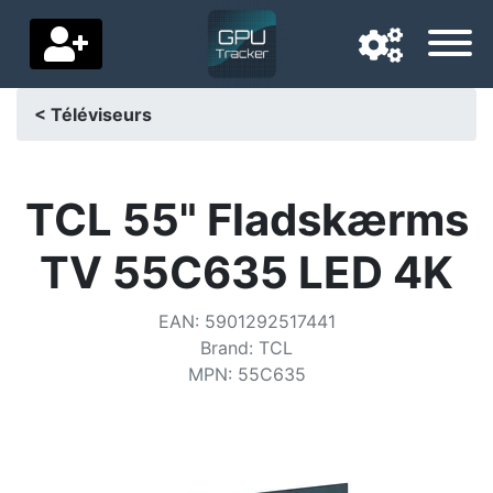
< Téléviseurs
Langue de navigation
Pays de livraison
TCL 55" Fladskærms
Accueil
TV 55C635 LED 4K
Baisses de prix
EAN
:
5901292517441
Paramètres
Brand
:
TCL
MPN
:
55C635
Soutenez-nous
Contactez-nous