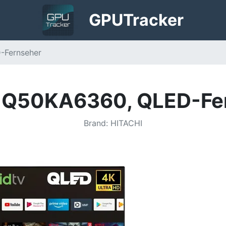
GPU
Tracker
-Fernseher
i Q50KA6360, QLED-Fe
Brand
:
HITACHI