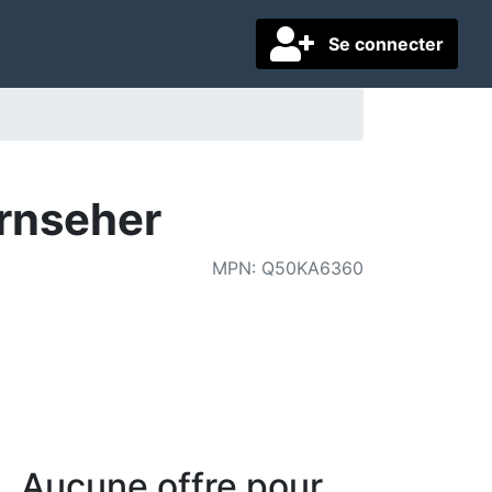
Se connecter
rnseher
MPN
:
Q50KA6360
Aucune offre pour