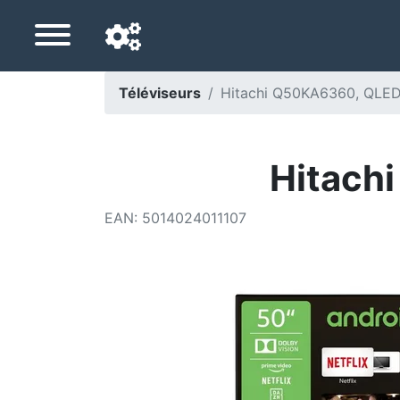
Téléviseurs
Hitachi Q50KA6360, QLED
Langue de navigation
Pays de livraison
Hitach
Accueil
EAN
:
5014024011107
Baisses de prix
Paramètres
Soutenez-nous
Contactez-nous