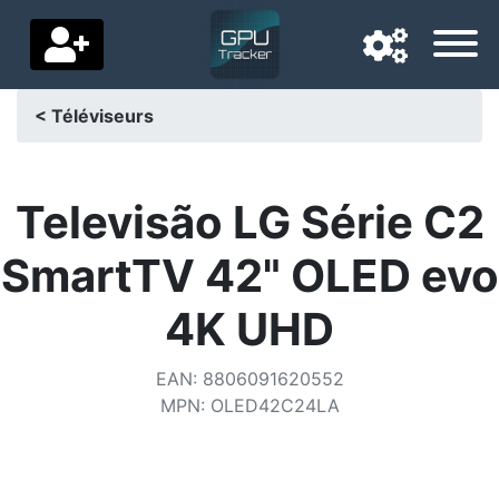
< Téléviseurs
Langue de navigation
Pays de livraison
Televisão LG Série C2
Accueil
SmartTV 42" OLED evo
Baisses de prix
4K UHD
Paramètres
EAN
:
8806091620552
Soutenez-nous
MPN
:
OLED42C24LA
Contactez-nous