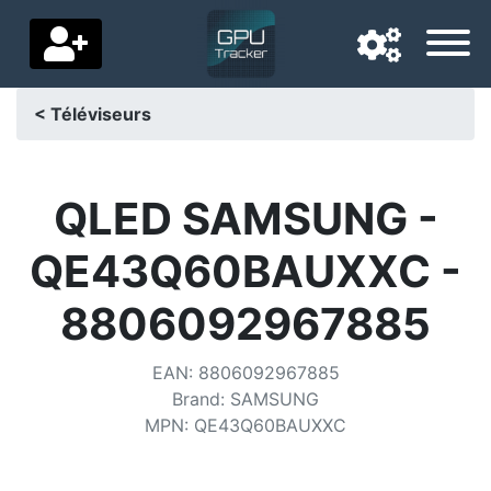
< Téléviseurs
Langue de navigation
Pays de livraison
QLED SAMSUNG -
Accueil
QE43Q60BAUXXC -
Baisses de prix
8806092967885
Paramètres
EAN
:
8806092967885
Soutenez-nous
Brand
:
SAMSUNG
MPN
:
QE43Q60BAUXXC
Contactez-nous