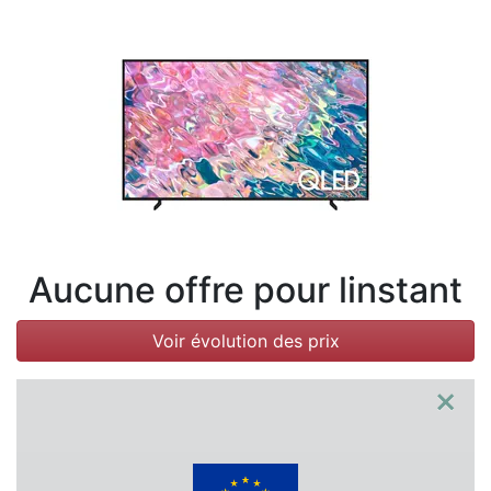
Conditions
Catégories
Aucune offre pour linstant
Voir évolution des prix
×