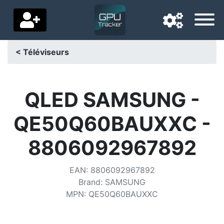
< Téléviseurs
Langue de navigation
Pays de livraison
QLED SAMSUNG -
Accueil
QE50Q60BAUXXC -
Baisses de prix
8806092967892
Paramètres
EAN
:
8806092967892
Soutenez-nous
Brand
:
SAMSUNG
MPN
:
QE50Q60BAUXXC
Contactez-nous