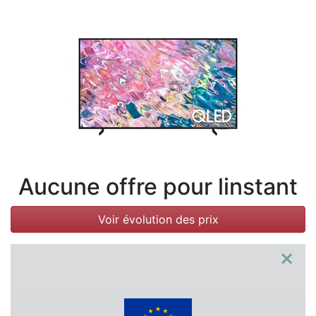
Conditions
Catégories
Aucune offre pour linstant
Voir évolution des prix
×