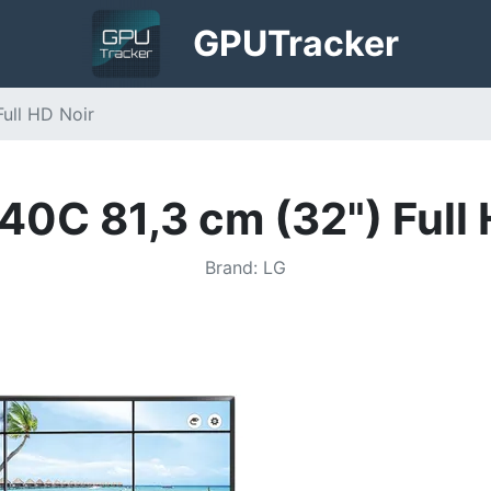
GPU
Tracker
ull HD Noir
40C 81,3 cm (32") Full 
Brand
:
LG