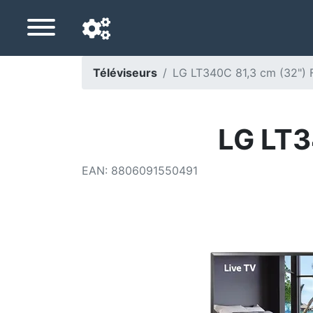
Téléviseurs
LG LT340C 81,3 cm (32") F
Langue de navigation
Pays de livraison
LG LT3
Accueil
EAN
:
8806091550491
Baisses de prix
Paramètres
Soutenez-nous
Contactez-nous