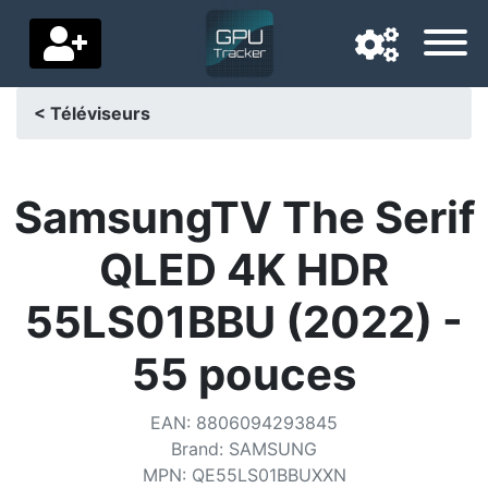
< Téléviseurs
Langue de navigation
Pays de livraison
SamsungTV The Serif
Accueil
QLED 4K HDR
Baisses de prix
55LS01BBU (2022) -
Paramètres
55 pouces
Soutenez-nous
EAN
:
8806094293845
Contactez-nous
Brand
:
SAMSUNG
MPN
:
QE55LS01BBUXXN