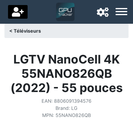
< Téléviseurs
Langue de navigation
Pays de livraison
LGTV NanoCell 4K
Accueil
55NANO826QB
Baisses de prix
(2022) - 55 pouces
Paramètres
EAN
:
8806091394576
Soutenez-nous
Brand
:
LG
MPN
:
55NANO826QB
Contactez-nous