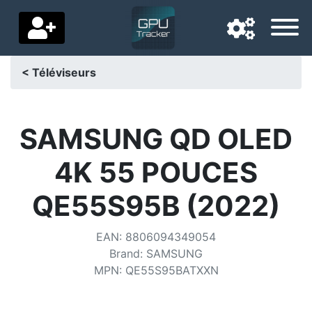
< Téléviseurs
Langue de navigation
Pays de livraison
SAMSUNG QD OLED
Accueil
4K 55 POUCES
Baisses de prix
QE55S95B (2022)
Paramètres
EAN
:
8806094349054
Soutenez-nous
Brand
:
SAMSUNG
MPN
:
QE55S95BATXXN
Contactez-nous