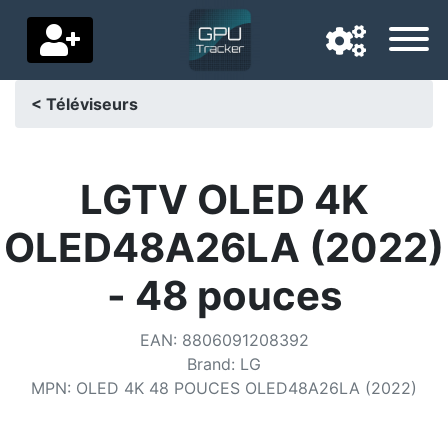
< Téléviseurs
Langue de navigation
Pays de livraison
LGTV OLED 4K
Accueil
OLED48A26LA (2022)
Baisses de prix
- 48 pouces
Paramètres
EAN
:
8806091208392
Soutenez-nous
Brand
:
LG
MPN
:
OLED 4K 48 POUCES OLED48A26LA (2022)
Contactez-nous