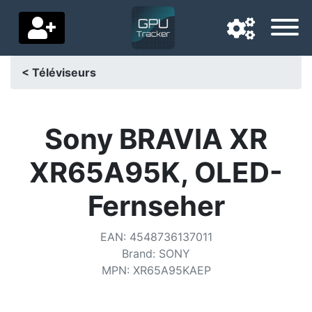
< Téléviseurs
Langue de navigation
Pays de livraison
Sony BRAVIA XR
Accueil
XR65A95K, OLED-
Baisses de prix
Fernseher
Paramètres
EAN
:
4548736137011
Soutenez-nous
Brand
:
SONY
MPN
:
XR65A95KAEP
Contactez-nous