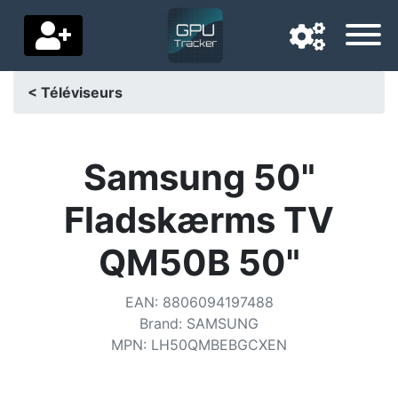
< Téléviseurs
Langue de navigation
Pays de livraison
Samsung 50"
Accueil
Fladskærms TV
Baisses de prix
QM50B 50"
Paramètres
EAN
:
8806094197488
Soutenez-nous
Brand
:
SAMSUNG
MPN
:
LH50QMBEBGCXEN
Contactez-nous