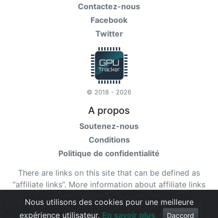
Contactez-nous
Facebook
Twitter
© 2018 - 2026
A propos
Soutenez-nous
Conditions
Politique de confidentialité
There are links on this site that can be defined as
“affiliate links”. More information about affiliate links
can be found
here
Nous utilisons des cookies pour une meilleure
expérience utilisateur.
En savoir plus
Check our
terms
for more details.
Daccord