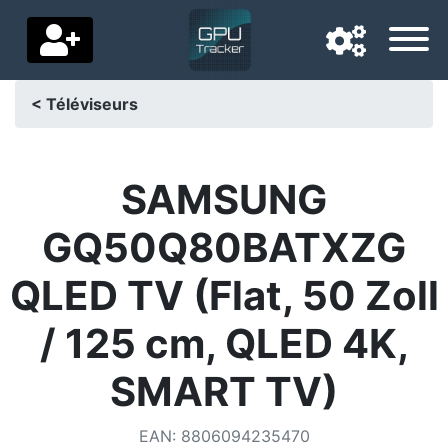
< Téléviseurs
Langue de navigation
Pays de livraison
SAMSUNG
Accueil
GQ50Q80BATXZG
Baisses de prix
QLED TV (Flat, 50 Zoll
Paramètres
/ 125 cm, QLED 4K,
Soutenez-nous
SMART TV)
Contactez-nous
EAN
:
8806094235470