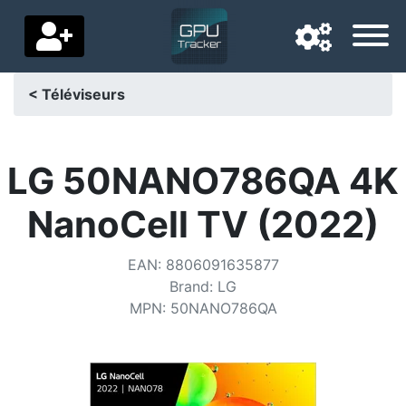
< Téléviseurs
Langue de navigation
Pays de livraison
LG 50NANO786QA 4K
Accueil
NanoCell TV (2022)
Baisses de prix
EAN
:
8806091635877
Paramètres
Brand
:
LG
MPN
:
50NANO786QA
Soutenez-nous
Contactez-nous