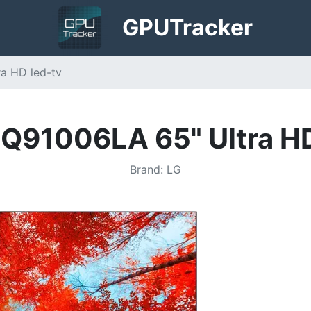
GPU
Tracker
a HD led-tv
Q91006LA 65" Ultra HD
Brand
:
LG