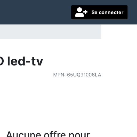
Se connecter
 led-tv
MPN
:
65UQ91006LA
Aucune offre pour