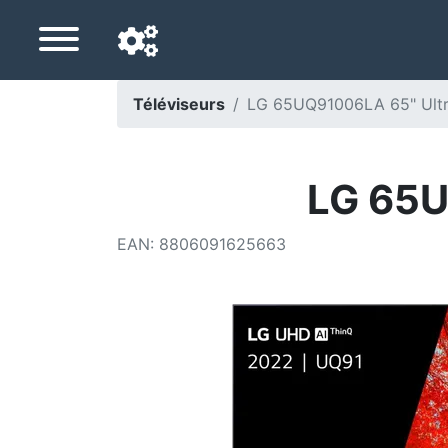
Téléviseurs
LG 65UQ91006LA 65" Ultr
Langue de navigation
Pays de livraison
LG 65U
Accueil
EAN
:
8806091625663
Baisses de prix
Paramètres
Soutenez-nous
Contactez-nous