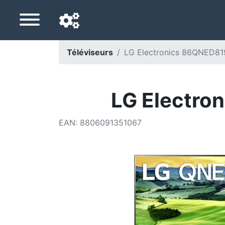
Téléviseurs
LG Electronics 86QNED81
Langue de navigation
Pays de livraison
LG Electro
Accueil
EAN
:
8806091351067
Baisses de prix
Paramètres
Soutenez-nous
Contactez-nous