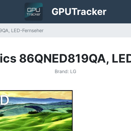
GPU
Tracker
9QA, LED-Fernseher
nics 86QNED819QA, LE
Brand
:
LG