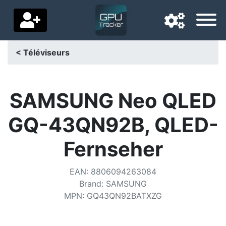
< Téléviseurs
Langue de navigation
Pays de livraison
SAMSUNG Neo QLED
Accueil
GQ-43QN92B, QLED-
Baisses de prix
Fernseher
Paramètres
EAN
:
8806094263084
Soutenez-nous
Brand
:
SAMSUNG
MPN
:
GQ43QN92BATXZG
Contactez-nous