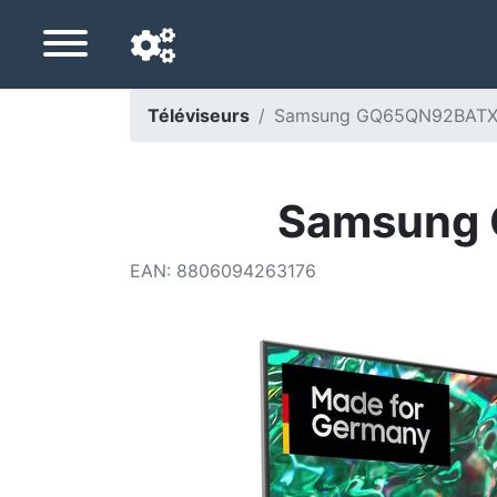
Téléviseurs
Samsung GQ65QN92BATXZG
Langue de navigation
Pays de livraison
Samsung 
Accueil
EAN
:
8806094263176
Baisses de prix
Paramètres
Soutenez-nous
Contactez-nous