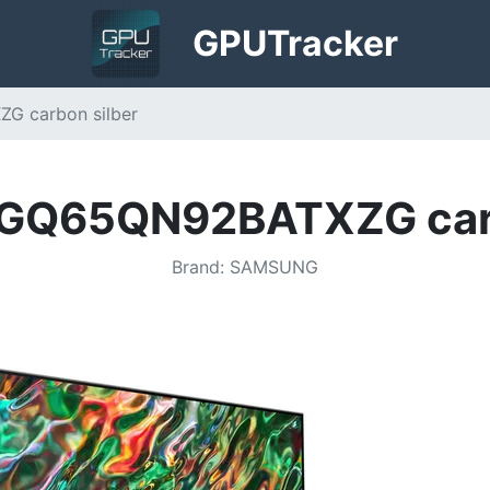
GPU
Tracker
 carbon silber
GQ65QN92BATXZG carb
Brand
:
SAMSUNG