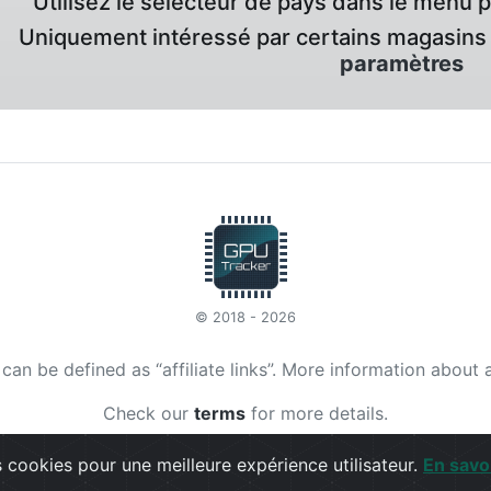
Utilisez le sélecteur de pays dans le menu 
Uniquement intéressé par certains magasins 
paramètres
© 2018 - 2026
t can be defined as “affiliate links”. More information about 
Check our
terms
for more details.
 cookies pour une meilleure expérience utilisateur.
En savo