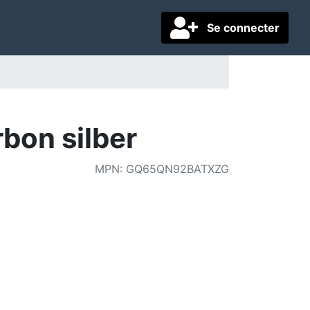
Se connecter
on silber
MPN
:
GQ65QN92BATXZG