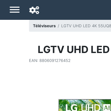
Téléviseurs
LGTV UHD LED 4K 55UQ81
Langue de navigation
Pays de livraison
LGTV UHD LED 
Accueil
EAN
:
8806091276452
Baisses de prix
Paramètres
Soutenez-nous
Contactez-nous