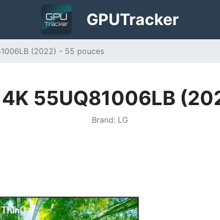
GPU
Tracker
006LB (2022) - 55 pouces
4K 55UQ81006LB (202
Brand
:
LG