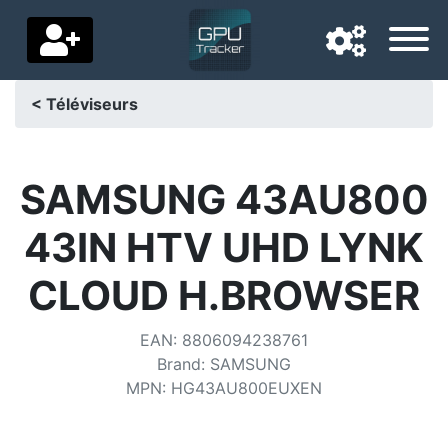
< Téléviseurs
Langue de navigation
Pays de livraison
SAMSUNG 43AU800
Accueil
43IN HTV UHD LYNK
Baisses de prix
CLOUD H.BROWSER
Paramètres
EAN
:
8806094238761
Soutenez-nous
Brand
:
SAMSUNG
MPN
:
HG43AU800EUXEN
Contactez-nous