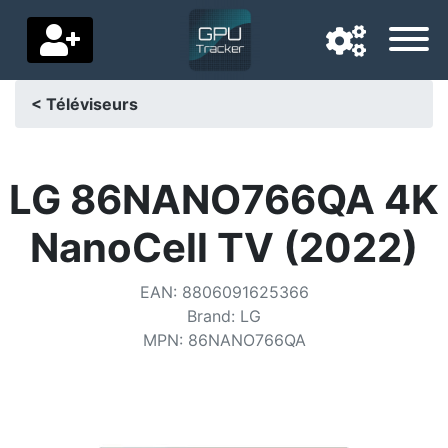
< Téléviseurs
Langue de navigation
Pays de livraison
LG 86NANO766QA 4K
Accueil
NanoCell TV (2022)
Baisses de prix
EAN
:
8806091625366
Paramètres
Brand
:
LG
MPN
:
86NANO766QA
Soutenez-nous
Contactez-nous