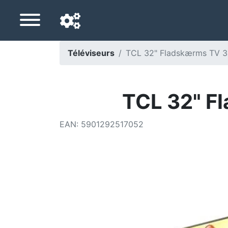
Téléviseurs
TCL 32" Fladskærms TV 
Langue de navigation
Pays de livraison
TCL 32" F
Accueil
EAN
:
5901292517052
Baisses de prix
Paramètres
Soutenez-nous
Contactez-nous