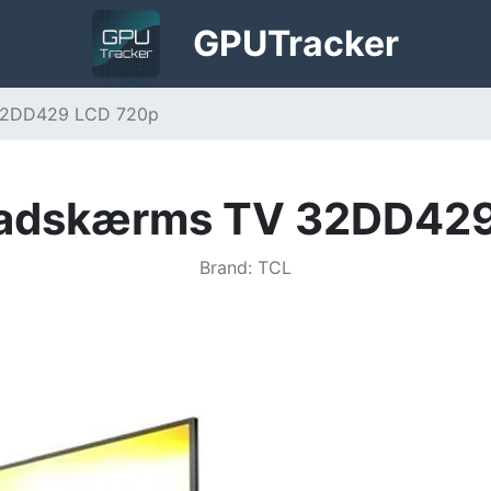
GPU
Tracker
32DD429 LCD 720p
ladskærms TV 32DD42
Brand
:
TCL