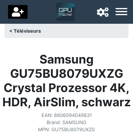
< Téléviseurs
Langue de navigation
Pays de livraison
Samsung
Accueil
GU75BU8079UXZG
Baisses de prix
Crystal Prozessor 4K,
Paramètres
HDR, AirSlim, schwarz
Soutenez-nous
EAN
:
8806094049831
Contactez-nous
Brand
:
SAMSUNG
MPN
:
GU75BU8079UXZG