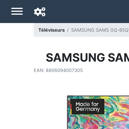
Téléviseurs
SAMSUNG SAMS GQ-85Q7
Langue de navigation
Pays de livraison
SAMSUNG SAM
Accueil
EAN
:
8806094007305
Baisses de prix
Paramètres
Soutenez-nous
Contactez-nous