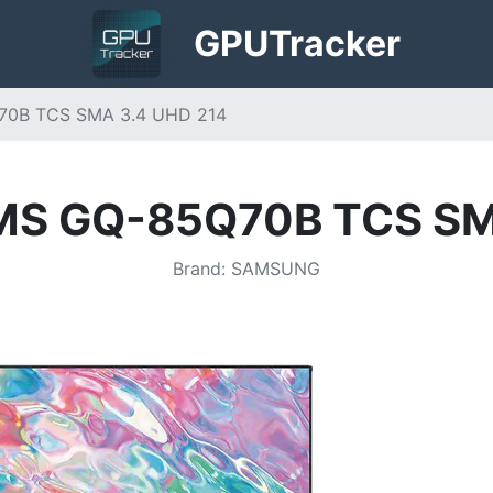
GPU
Tracker
0B TCS SMA 3.4 UHD 214
S GQ-85Q70B TCS SMA
Brand
:
SAMSUNG