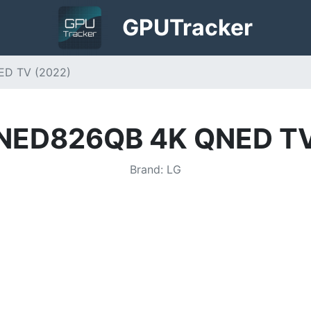
GPU
Tracker
D TV (2022)
NED826QB 4K QNED TV
Brand
:
LG