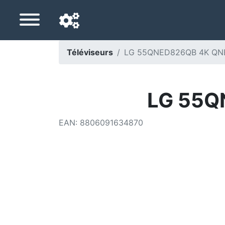
Téléviseurs
LG 55QNED826QB 4K QNE
Langue de navigation
Pays de livraison
LG 55Q
Accueil
EAN
:
8806091634870
Baisses de prix
Paramètres
Soutenez-nous
Contactez-nous