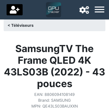
< Téléviseurs
Langue de navigation
Pays de livraison
SamsungTV The
Accueil
Frame QLED 4K
Baisses de prix
43LS03B (2022) - 43
Paramètres
pouces
Soutenez-nous
EAN
:
8806094108149
Contactez-nous
Brand
:
SAMSUNG
MPN
:
QE43LS03BAUXXN