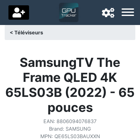
< Téléviseurs
Langue de navigation
Pays de livraison
SamsungTV The
Accueil
Frame QLED 4K
Baisses de prix
65LS03B (2022) - 65
Paramètres
pouces
Soutenez-nous
EAN
:
8806094076837
Contactez-nous
Brand
:
SAMSUNG
MPN
:
QE65LS03BAUXXN