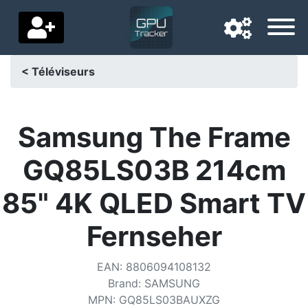
< Téléviseurs
Langue de navigation
Pays de livraison
Samsung The Frame
Accueil
GQ85LS03B 214cm
Baisses de prix
85" 4K QLED Smart TV
Paramètres
Fernseher
Soutenez-nous
EAN
:
8806094108132
Contactez-nous
Brand
:
SAMSUNG
MPN
:
GQ85LS03BAUXZG