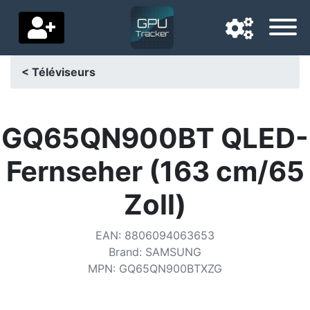
< Téléviseurs
Langue de navigation
Pays de livraison
GQ65QN900BT QLED-
Accueil
Fernseher (163 cm/65
Baisses de prix
Zoll)
Paramètres
EAN
:
8806094063653
Soutenez-nous
Brand
:
SAMSUNG
MPN
:
GQ65QN900BTXZG
Contactez-nous