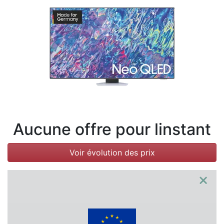
Conditions
Catégories
Aucune offre pour linstant
Voir évolution des prix
×