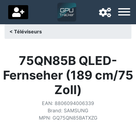
< Téléviseurs
Langue de navigation
Pays de livraison
75QN85B QLED-
Accueil
Fernseher (189 cm/75
Baisses de prix
Zoll)
Paramètres
EAN
:
8806094006339
Soutenez-nous
Brand
:
SAMSUNG
MPN
:
GQ75QN85BATXZG
Contactez-nous